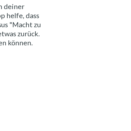
n deiner
p helfe, dass
sus "Macht zu
etwas zurück.
zen können.